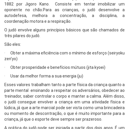
1882 por Jigoro Kano. Consiste em tentar imobilizar um
oponente no chão.Para as crianças, o judô desenvolve a
autodefesa, melhora a concentração, a disciplina, a
coordenação motora e a respiração.
O judô envolve alguns princípios básicos que são chamados de
três pilares do judô.
São eles:
· Obter a máxima eficiência com o mínimo de esforço (seiryoku
zen’yo)
· Obter prosperidade e benefícios mútuos (jita kyoei)
· Usar da melhor forma a sua energia (ju)
Esses valores trabalham tanto a parte física da criança quanto a
parte mental ensinando a respeitar os adversários, obedecer ao
treinador, saber controlar o corpo e manter a calma. Além disso,
o judô consegue envolver a criança em uma atividade física e
lúdica, já que a arte marcial pode ser vista como uma brincadeira
ou momento de descontração, o que é muito importante para a
criança, já que o esporte deve sempre ser prazeroso.
A prática do judô pode ser iniciada a partir dos dois anos. É um