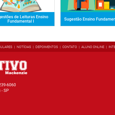
estões de Leituras Ensino
Sugestão Ensino Fundament
Fundamental I
CULARES
NOTÍCIAS
DEPOIMENTOS
CONTATO
ALUNO ONLINE
INT
3239-6060
u - SP