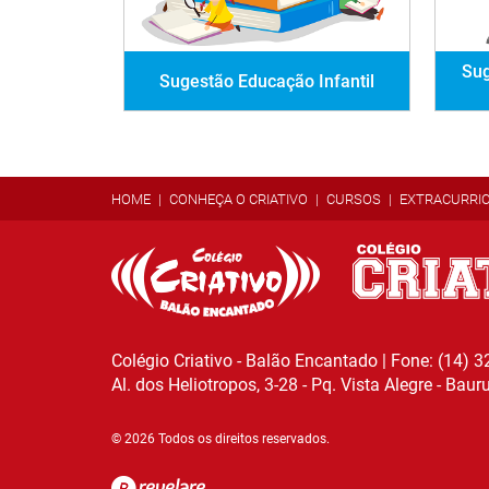
Sug
Sugestão Educação Infantil
HOME
CONHEÇA O CRIATIVO
CURSOS
EXTRACURRI
Colégio Criativo - Balão Encantado | Fone: (14) 
Al. dos Heliotropos, 3-28 - Pq. Vista Alegre - Baur
© 2026 Todos os direitos reservados.