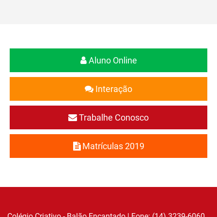
Aluno Online
Interação
Trabalhe Conosco
Matrículas 2019
Colégio Criativo - Balão Encantado | Fone: (14) 3239-6060