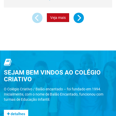
Veja mais
SEJAM BEM VINDOS AO COLÉGIO
CRIATIVO
O Colégio Criativo / Balão encantado – foi fundado em 1994.
Inicialmente, com o nome de Balão Encantado, funcionou com
turmas de Educação Infantil.
detalhes